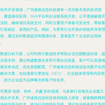
在软件开发领域，广州速推信息科技拥有一支经验丰富的技术团
队，覆盖移动应用、Web平台和企业级系统开发。公司遵循敏捷
发流程，确保项目高效交付，同时注重用户体验与安全性，帮助
户打造稳定、易用的产品。例如，为零售行业开发的智能库存管
系统，通过实时数据监控和预测分析，显著提升了企业的运营效
率。
在数据分析方面，公司利用大数据技术帮助企业挖掘数据价值，
供决策支持。通过构建数据仓库和可视化仪表盘，客户可以直观
掌握业务动态，优化资源配置。广州速推信息科技还提供数字化
销解决方案，包括搜索引擎优化（SEO）、社交媒体管理和内容营
销，助力企业提升品牌曝光和客户转化率。
公司秉承“创新、协作、共赢”的价值观，与多家行业领先企业建立
长期合作关系。广州速推信息科技将持续投入研发，探索物联网
区块链等新兴技术，推动行业智能化升级。通过专业服务和可靠